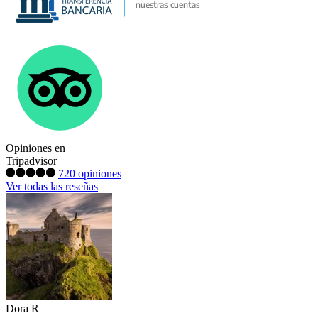
Opiniones en
Tripadvisor
720 opiniones
Ver todas las reseñas
Dora R