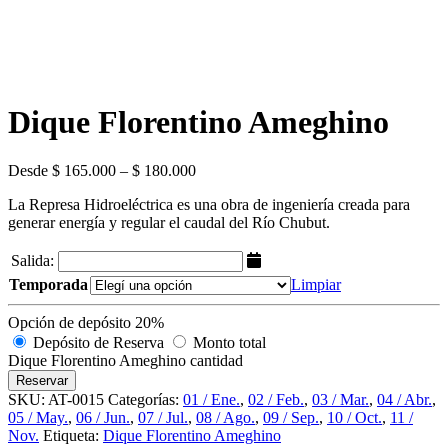
Dique Florentino Ameghino
Desde $ 165.000 – $ 180.000
La Represa Hidroeléctrica es una obra de ingeniería creada para
generar energía y regular el caudal del Río Chubut.
Salida:
Temporada
Limpiar
Opción de depósito
20%
Depósito de Reserva
Monto total
Dique Florentino Ameghino cantidad
Reservar
SKU:
AT-0015
Categorías:
01 / Ene.
,
02 / Feb.
,
03 / Mar.
,
04 / Abr.
,
05 / May.
,
06 / Jun.
,
07 / Jul.
,
08 / Ago.
,
09 / Sep.
,
10 / Oct.
,
11 /
Nov.
Etiqueta:
Dique Florentino Ameghino