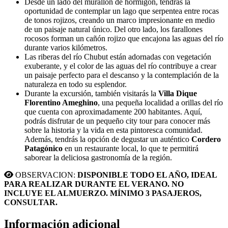
Desde un lado del murallón de hormigón, tendrás la
oportunidad de contemplar un lago que serpentea entre rocas
de tonos rojizos, creando un marco impresionante en medio
de un paisaje natural único. Del otro lado, los farallones
rocosos forman un cañón rojizo que encajona las aguas del río
durante varios kilómetros.
Las riberas del río Chubut están adornadas con vegetación
exuberante, y el color de las aguas del río contribuye a crear
un paisaje perfecto para el descanso y la contemplación de la
naturaleza en todo su esplendor.
Durante la excursión, también visitarás la
Villa Dique
Florentino Ameghino
, una pequeña localidad a orillas del río
que cuenta con aproximadamente 200 habitantes. Aquí,
podrás disfrutar de un pequeño city tour para conocer más
sobre la historia y la vida en esta pintoresca comunidad.
Además, tendrás la opción de degustar un auténtico
Cordero
Patagónico
en un restaurante local, lo que te permitirá
saborear la deliciosa gastronomía de la región.
OBSERVACION:
DISPONIBLE TODO EL AÑO, IDEAL
PARA REALIZAR DURANTE EL VERANO. NO
INCLUYE EL ALMUERZO. MÍNIMO 3 PASAJEROS,
CONSULTAR.
Información adicional