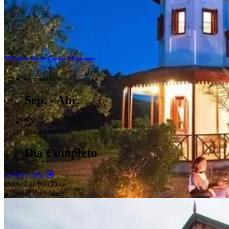
El Pedral, Día de Campo y Pingüinos
Temporada
Sep. - Abr.
Tiempo estimado
Día Completo
Conocé más
Consultar precio
3 cuotas sin interés