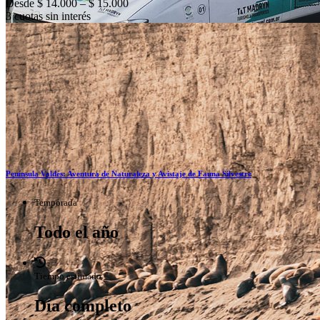
Desde $ 14.000 – $ 15.000
3 cuotas sin interés
Península Valdés: Aventura de Naturaleza y Avistaje de Fauna Silvestre
Temporada
Todo el año
Tiempo estimado
Día completo