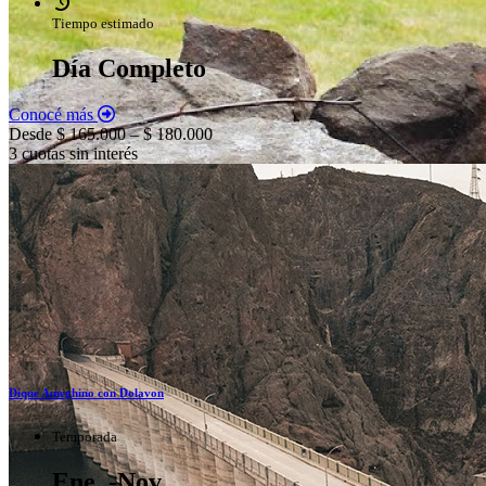
Tiempo estimado
Día Completo
Conocé más
Desde $ 165.000 – $ 180.000
3 cuotas sin interés
Dique Ameghino con Dolavon
Temporada
Ene. -Nov.