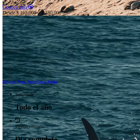
Conocé más
Desde $ 165.000 – $ 180.000
Orcas en Punta Norte/Caleta Valdes
Temporada
Todo el año
Tiempo estimado
Día completo