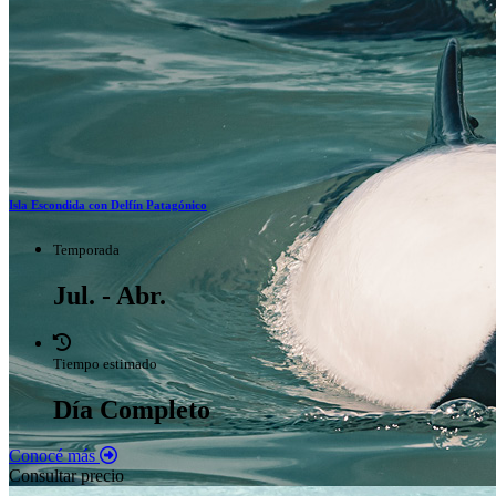
Isla Escondida con Delfín Patagónico
Temporada
Jul. - Abr.
Tiempo estimado
Día Completo
Conocé más
Consultar precio