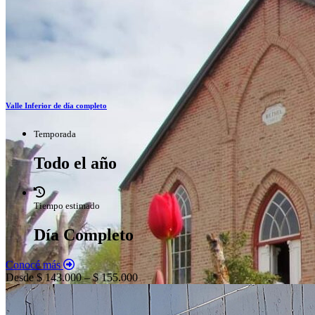
Valle Inferior de día completo
Temporada
Todo el año
Tiempo estimado
Día Completo
Conocé más
Desde $ 143.000 – $ 155.000