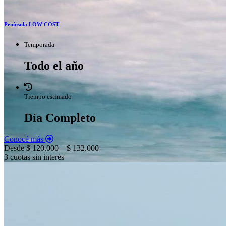
Península LOW COST
Temporada
Todo el año
Tiempo estimado
Día Completo
Conocé más
Desde $ 120.000 – $ 132.000
3 cuotas sin interés