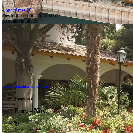
Conocé más
Desde $ 165.000 – $ 180.000
3 cuotas sin interés
Dique F. Ameghino con Gaiman
Temporada
Ene. - Nov.
Tiempo estimado