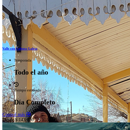
Valle con Cultura Galesa
Temporada
Todo el año
Tiempo estimado
Día Completo
Conocé más
Desde $ 143.000 – $ 155.000