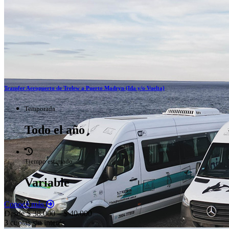
Transfer Aeropuerto de Trelew a Puerto Madryn (Ida y/o Vuelta)
Temporada
Todo el año
Tiempo estimado
Variable
Conocé más
Desde $ 38.000 – $ 40.000
3 cuotas sin interés