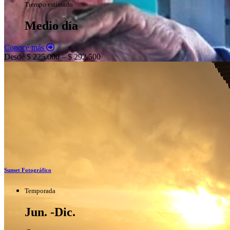
Tiempo estimado
Medio día
Conocé más
Desde $ 225.000 – $ 292.500
Sunset Fotográfico
Temporada
Jun. -Dic.