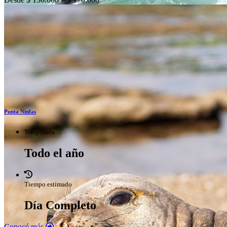
Punta Ninfas
Temporada
Todo el año
Tiempo estimado
Día Completo
Conocé más