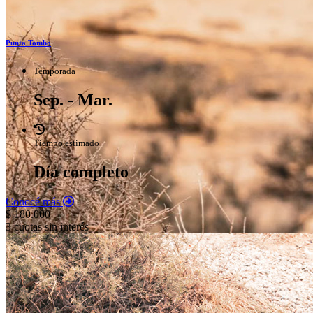
Punta Tombo
Temporada
Sep. - Mar.
Tiempo estimado
Día completo
Conocé más
$ 180.000
3 cuotas sin interés