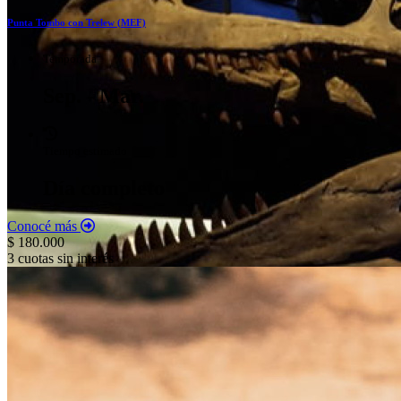
Punta Tombo con Trelew (MEF)
Temporada
Sep. - Mar.
Tiempo estimado
Día completo
Conocé más
$ 180.000
3 cuotas sin interés