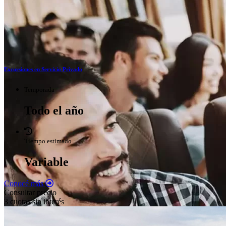
Excursiones en Servicio Privado
Temporada
Todo el año
Tiempo estimado
Variable
Conocé más
Consultar precio
3 cuotas sin interés