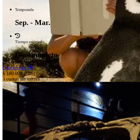
Temporada
Sep. - Mar.
Tiempo estimado
Día completo
Conocé más
$ 180.000
3 cuotas sin interés