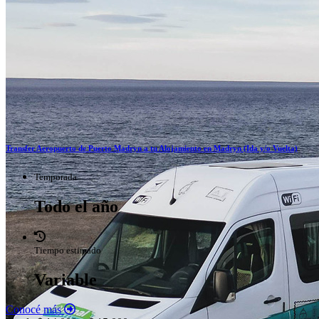
Transfer Aeropuerto de Puerto Madryn a tu Alojamiento en Madryn (Ida y/o Vuelta)
Temporada
Todo el año
Tiempo estimado
Variable
Conocé más