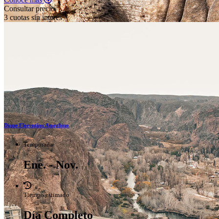
Consultar precio
3 cuotas sin interés
Dique Florentino Ameghino
Temporada
Ene. - Nov.
Tiempo estimado
Día Completo