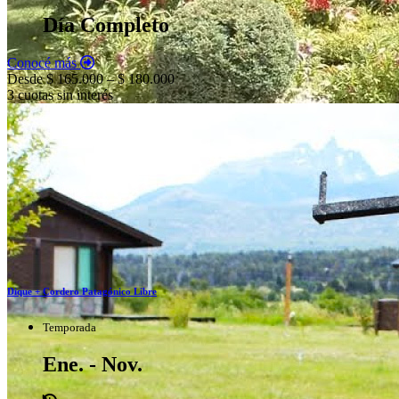
Día Completo
Conocé más
Desde $ 165.000 – $ 180.000
3 cuotas sin interés
Dique + Cordero Patagónico Libre
Temporada
Ene. - Nov.