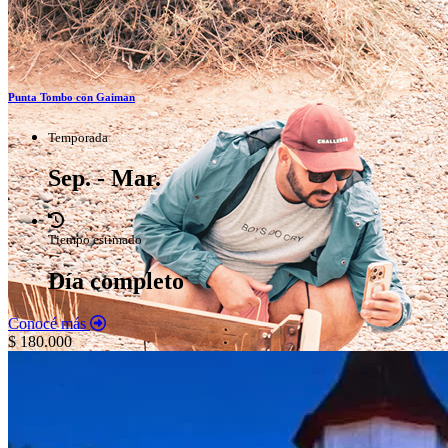
Punta Tombo con Gaiman
Temporada
Sep. - Mar.
Tiempo estimado
Día completo
Conocé más
$ 180.000