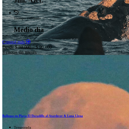
Jun. -Oct.
Tiempo estimado
Medio día
Conocé más
Desde $ 80.000 – $ 90.000
3 cuotas sin interés
Ballenas en Playa El Doradillo al Atardecer & Luna Llena
Temporada