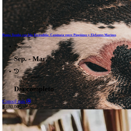
Punta Tombo con Isla Escondida: Caminata entre Pingüinos y Elefantes Marinos
Temporada
Sep. - Mar.
Tiempo estimado
Día completo
Conocé más
$ 180.000