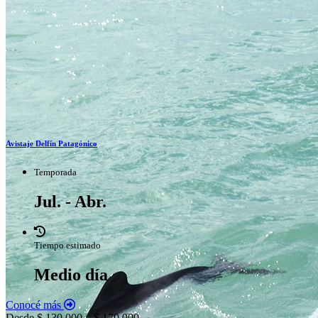
Avistaje Delfín Patagónico
Temporada
Jul. - Abr.
Tiempo estimado
Medio día
Conocé más
Desde $ 130.000 – $ 170.000