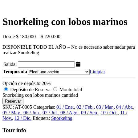
Snorkeling con lobos marinos
Desde $ 180.000 – $ 220.000
DISPONIBLE TODO EL AÑO – No es necesario saber nadar para
realizar Snorkeling
Salida:
Temporada
Limpiar
Opción de depósito
20%
Depósito de Reserva
Monto total
Snorkeling con lobos marinos cantidad
Reservar
SKU:
AT-0005
Categorías:
01 / Ene.
,
02 / Feb.
,
03 / Mar.
,
04 / Abr.
,
05 / May.
,
06 / Jun.
,
07 / Jul.
,
08 / Ago.
,
09 / Sep.
,
10 / Oct.
,
11 /
Nov.
,
12 / Dic.
Etiqueta:
Snorkeling
Tour info